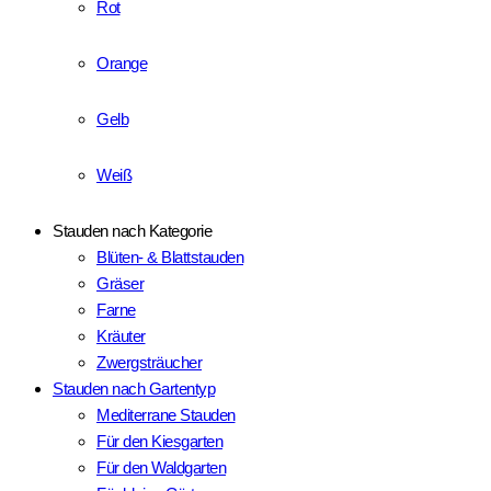
Rot
Orange
Gelb
Weiß
Stauden nach Kategorie
Blüten- & Blattstauden
Gräser
Farne
Kräuter
Zwergsträucher
Stauden nach Gartentyp
Mediterrane Stauden
Für den Kiesgarten
Für den Waldgarten
Für kleine Gärten