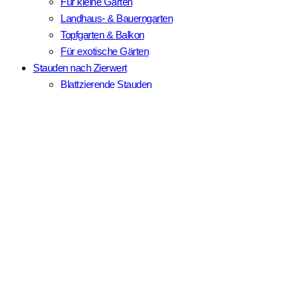
Landhaus- & Bauerngarten
Topfgarten & Balkon
Für exotische Gärten
Stauden nach Zierwert
Blattzierende Stauden
Wintergrüne Stauden
Mit Winteraspekt
Duftende Blüten
Echte Dauerblüher
Fruchtschmuck-Stauden
Für besondere Standorte
Salzreiche Böden
Trockener Schatten
Hitzeinseln & Hotspots
Schwere Tonböden
Schnellplaner
Ratgeber & Blog
Ratgeber