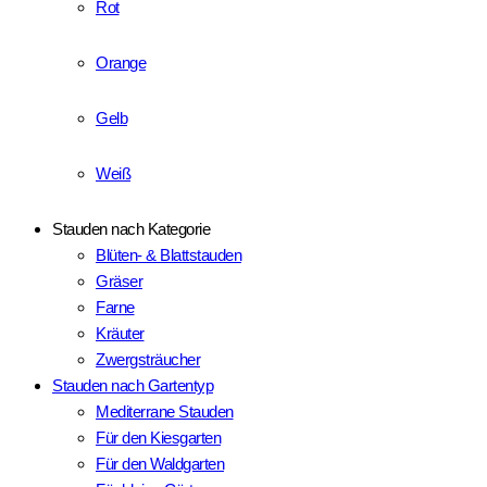
Rot
Orange
Gelb
Weiß
Stauden nach Kategorie
Blüten- & Blattstauden
Gräser
Farne
Kräuter
Zwergsträucher
Stauden nach Gartentyp
Mediterrane Stauden
Für den Kiesgarten
Für den Waldgarten