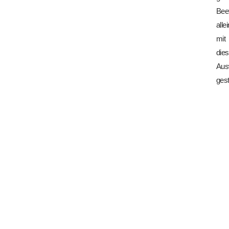
Bee
allei
mit
dies
Aus
gest