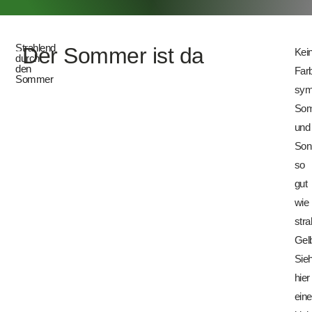
Strahlend
Der Sommer ist da
Kei
durch
den
Far
Sommer
symb
So
und
Son
so
gut
wie
str
Gel
Sie
hier
eine