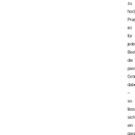
zu
hoc
Pra
ist
für
jed
Bee
die
pas
Grö
dab
–
so
läss
sich
ein
gan