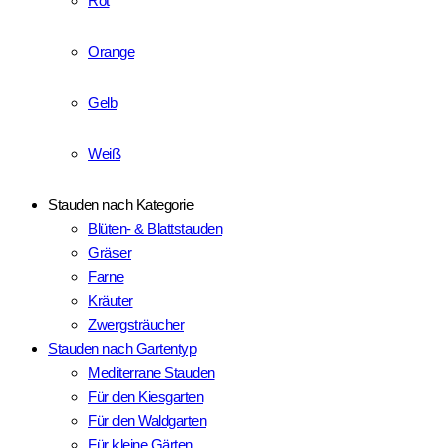
Orange
Gelb
Weiß
Stauden nach Kategorie
Blüten- & Blattstauden
Gräser
Farne
Kräuter
Zwergsträucher
Stauden nach Gartentyp
Mediterrane Stauden
Für den Kiesgarten
Für den Waldgarten
Für kleine Gärten